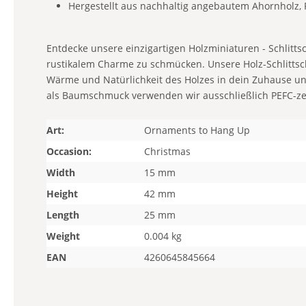
Hergestellt aus nachhaltig angebautem Ahornholz, F
Entdecke unsere einzigartigen Holzminiaturen - Schlitt
rustikalem Charme zu schmücken. Unsere Holz-Schlittsch
Wärme und Natürlichkeit des Holzes in dein Zuhause un
als Baumschmuck verwenden wir ausschließlich PEFC-zert
Art:
Ornaments to Hang Up
Occasion:
Christmas
Width
15 mm
Height
42 mm
Length
25 mm
Weight
0.004 kg
EAN
4260645845664