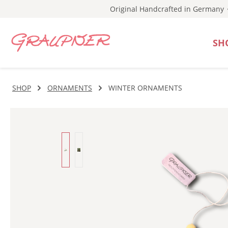
Original Handcrafted in Germany
p to main content
Skip to search
Skip to main navigation
SH
SHOP
ORNAMENTS
WINTER ORNAMENTS
Skip image gallery