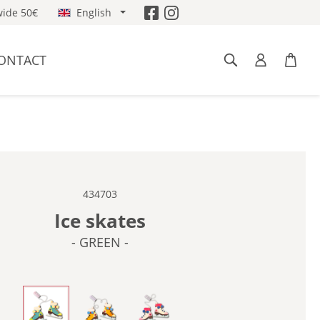
ide 50€
English
ONTACT
434703
Ice skates
- GREEN -
- GREEN -
- ORANGE -
- WHITE -