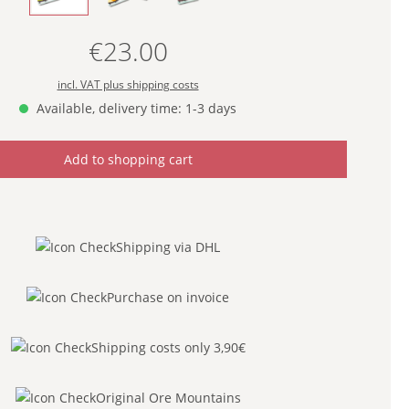
€23.00
Regular price:
incl. VAT plus shipping costs
Available, delivery time: 1-3 days
Add to shopping cart
Shipping via DHL
Purchase on invoice
Shipping costs only 3,90€
Original Ore Mountains