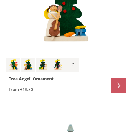
+
2
Tree Angel' Ornament
From
€18.50