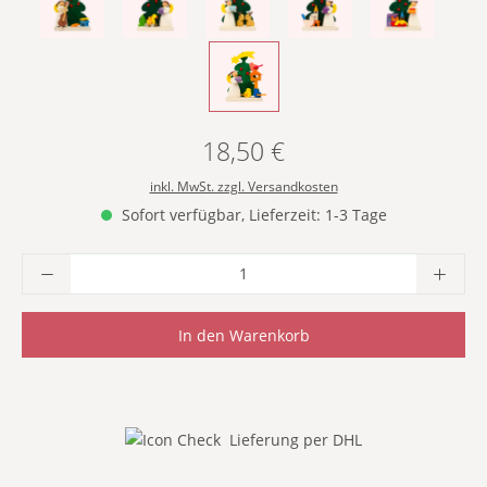
- MIT CELLO -
- MIT ENTE -
- MIT HASEN -
- MIT PFERD -
- MIT SPIEL
- MIT VOGELFÜTTERUNG -
18,50 €
Regulärer Preis:
inkl. MwSt. zzgl. Versandkosten
Sofort verfügbar, Lieferzeit: 1-3 Tage
Produkt Anzahl: Gib den gewünschten Wer
In den Warenkorb
Lieferung per DHL