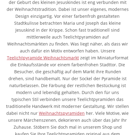
der Geburt des kleinen Jesuskindes ist eng verbunden mit
der Weihnachtstradition. Dabei ist unser eigenes, modernes
Design einzigartig. Vor einer farbenfroh gestalteten
Stadtkulisse betrachten Maria und Joseph das kleine
Jesuskind in der Krippe. Schon fast traditionell sind
mittlerweile auch Teelichtpyramiden auf
Weihnachtsmärkten zu finden. Was liegt näher, als dass wir
auch dafür ein Motiv entworfen haben. Unsere
Teelichtpyramide Weihnachtsmarkt
zeigt im Miniaturformat
die Einkaufsstände vor einem farbenfrohen Stadttor. Die
Besucher, die geschäftig auf dem Markt ihre Runden
drehen, sind handbemalt. Nur der Sockel der Pyramide ist
naturbelassen. Die Färbung der restlichen Bestückung ist
modern und lebendig gehalten. Durch den für uns
typischen Stil verbinden unsere Teelichtpyramiden das
traditionelle Handwerk mit moderner Gestaltung. Wir stellen
dabei nicht nur
Weihnachtspyramiden
her. Viele Motive, wie
unsere Märchenszenen, dekorieren auch über das Jahr Ihr
Zuhause. Stöbern Sie doch mal in unserem Shop und
kaufen Sie Ihre Teelichtpyramiden original aus dem