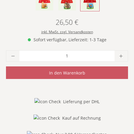
- MIT EICHHÖRNCHEN -
- MIT IGEL -
- MIT SCHNECKE -
26,50 €
Regulärer Preis:
inkl. MwSt. zzgl. Versandkosten
Sofort verfügbar, Lieferzeit: 1-3 Tage
Produkt Anzahl: Gib den gewünschten Wer
In den Warenkorb
Lieferung per DHL
Kauf auf Rechnung