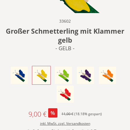
33602
Großer Schmetterling mit Klammer
gelb
- GELB -
- BLAU -
- GELB -
- GRÜN -
- LILA -
- ORANGE -
- ROT -
9,00 €
%
Regulärer Preis:
11,00 €
(18.18% gespart)
Verkaufspreis:
inkl. MwSt. zzgl. Versandkosten