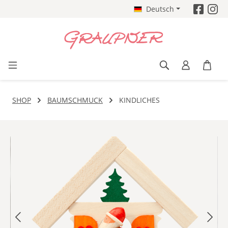
Deutsch
Zum Hauptinhalt springen
SHOP
BAUMSCHMUCK
KINDLICHES
Bildergalerie überspringen