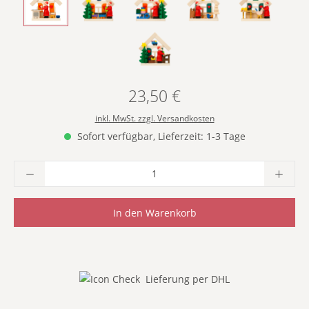
- MIT BÄCKEREI -
- MIT EISENBAHN -
- MIT SCHLITTEN -
- MIT VOGELFÜTTERUN
- MIT WERK
- MIT WUNSCHZETTEL -
23,50 €
Regulärer Preis:
inkl. MwSt. zzgl. Versandkosten
Sofort verfügbar, Lieferzeit: 1-3 Tage
Produkt Anzahl: Gib den gewünschten Wer
In den Warenkorb
Lieferung per DHL