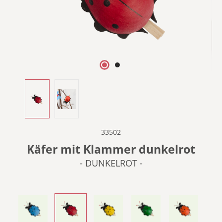
33502
Käfer mit Klammer dunkelrot
- DUNKELROT -
- BLAU -
- DUNKELROT -
- GELB -
- GRÜN -
- ORANGE -