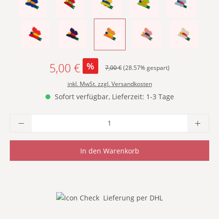
- DUNKELBLAU -
- DUNKELROT -
- GELB -
- GRÜN -
- HELLBLAU 
- HELLROT -
- LILA -
- ORANGE -
- ROSA -
- WEISS -
5,00 €
%
Regulärer Preis:
7,00 €
(28.57% gespart)
Verkaufspreis:
inkl. MwSt. zzgl. Versandkosten
Sofort verfügbar, Lieferzeit: 1-3 Tage
Produkt Anzahl: Gib den gewünschten Wer
In den Warenkorb
Lieferung per DHL