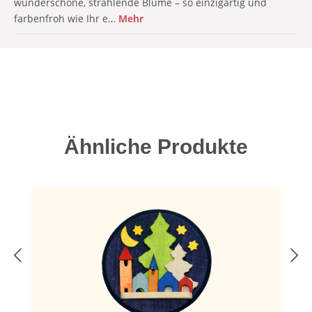
wunderschöne, strahlende Blume – so einzigartig und
farbenfroh wie Ihr e…
Mehr
Produktgalerie überspringen
Ähnliche Produkte