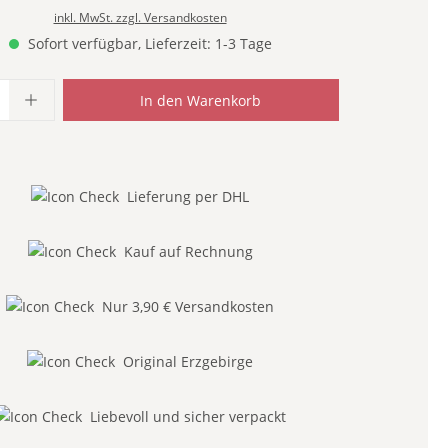
inkl. MwSt. zzgl. Versandkosten
Sofort verfügbar, Lieferzeit: 1-3 Tage
Anzahl: Gib den gewünschten Wert ein od
In den Warenkorb
Lieferung per DHL
Kauf auf Rechnung
Nur 3,90 € Versandkosten
Original Erzgebirge
Liebevoll und sicher verpackt