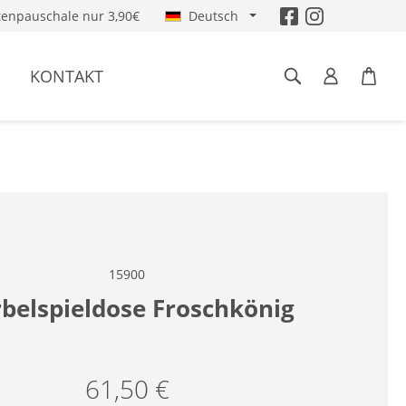
enpauschale nur 3,90€
Deutsch
KONTAKT
15900
belspieldose Froschkönig
61,50 €
Regulärer Preis: