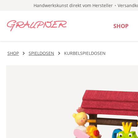
Handwerkskunst direkt vom Hersteller
Versandko
 Hauptinhalt springen
Zur Suche springen
Zur Hauptnavigation springen
SHOP
SHOP
SPIELDOSEN
KURBELSPIELDOSEN
Bildergalerie überspringen