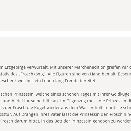
 im Erzgebirge verwurzelt. Mit unserer Märchenedition greifen wir
otiv des „Froschkönig“. Alle Figuren sind von Hand bemalt. Besonde
 Geschenk welches ein Leben lang Freude bereitet.
hen Prinzessin, welche eines schönen Tages mit ihrer Goldkugel 
 und bietet ihr seine Hilfe an. Im Gegenzug muss die Prinzessin d
 als der Frosch die Kugel wieder aus dem Wasser holt, rennt sie sch
sstür. Auf Drängen ihres Vater lässt die Prinzessin den Frosch hi
 Frosch darum bittet, in das Bett der Prinzessin gehoben zu werden