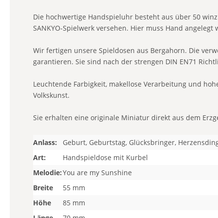
Die hochwertige Handspieluhr besteht aus über 50 winzi
SANKYO-Spielwerk versehen. Hier muss Hand angelegt w
Wir fertigen unsere Spieldosen aus Bergahorn. Die ver
garantieren. Sie sind nach der strengen DIN EN71 Richtlin
Leuchtende Farbigkeit, makellose Verarbeitung und hohe
Volkskunst.
Sie erhalten eine originale Miniatur direkt aus dem Erzg
Anlass:
Geburt, Geburtstag, Glücksbringer, Herzensdin
Art:
Handspieldose mit Kurbel
Melodie:
You are my Sunshine
Breite
55 mm
Höhe
85 mm
Länge
70 mm