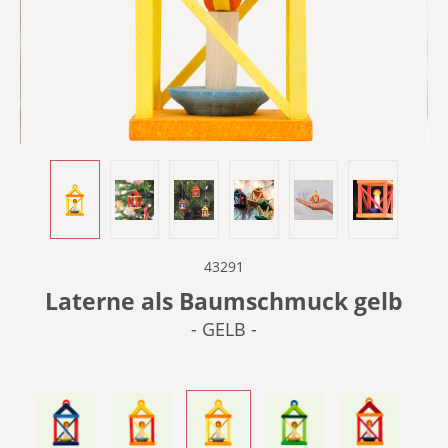
43291
Laterne als Baumschmuck gelb
- GELB -
- BLAU & ROT -
- GELB & ROT -
- GELB -
- GRÜN -
- ORANGE -