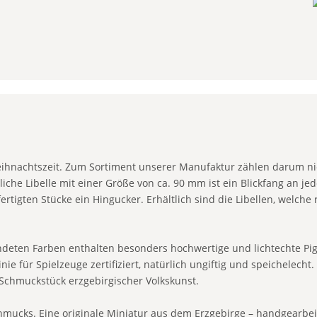
Weihnachtszeit. Zum Sortiment unserer Manufaktur zählen darum n
iche Libelle mit einer Größe von ca. 90 mm ist ein Blickfang an j
tigten Stücke ein Hingucker. Erhältlich sind die Libellen, welche 
ndeten Farben enthalten besonders hochwertige und lichtechte Pig
nie für Spielzeuge zertifiziert, natürlich ungiftig und speichelec
 Schmuckstück erzgebirgischer Volkskunst.
schmucks. Eine originale Miniatur aus dem Erzgebirge – handgearbei