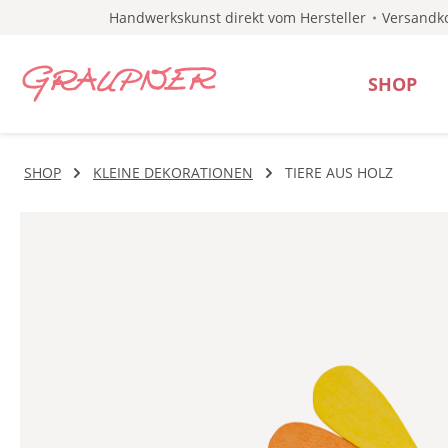
Handwerkskunst direkt vom Hersteller
Versandko
 Hauptinhalt springen
Zur Suche springen
Zur Hauptnavigation springen
SHOP
SHOP
KLEINE DEKORATIONEN
TIERE AUS HOLZ
Bildergalerie überspringen