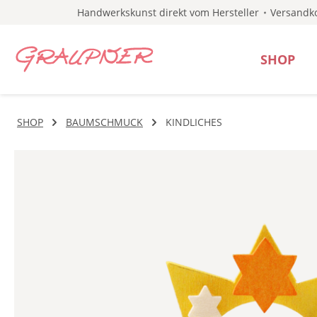
Handwerkskunst direkt vom Hersteller
Versandko
 Hauptinhalt springen
Zur Suche springen
Zur Hauptnavigation springen
SHOP
SHOP
BAUMSCHMUCK
KINDLICHES
Bildergalerie überspringen