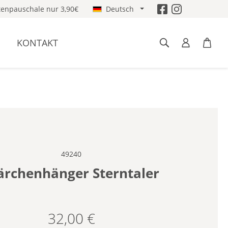
enpauschale nur 3,90€
Deutsch
KONTAKT
49240
rchenhänger Sterntaler
32,00 €
Regulärer Preis: