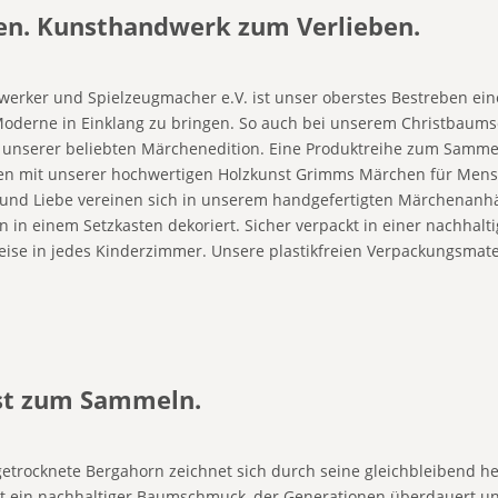
. Kunsthandwerk zum Verlieben.
erker und Spielzeugmacher e.V. ist unser oberstes Bestreben eine 
r Moderne in Einklang zu bringen. So auch bei unserem Christbau
unserer beliebten Märchenedition. Eine Produktreihe zum Sammeln
en mit unserer hochwertigen Holzkunst Grimms Märchen für Mens
t und Liebe vereinen sich in unserem handgefertigten Märchenanh
 einem Setzkasten dekoriert. Sicher verpackt in einer nachhalt
eise in jedes Kinderzimmer. Unsere plastikfreien Verpackungsmate
st zum Sammeln.
etrocknete Bergahorn zeichnet sich durch seine gleichbleibend he
ht ein nachhaltiger Baumschmuck, der Generationen überdauert 