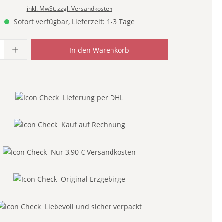
inkl. MwSt. zzgl. Versandkosten
Sofort verfügbar, Lieferzeit: 1-3 Tage
Anzahl: Gib den gewünschten Wert ein od
In den Warenkorb
Lieferung per DHL
Kauf auf Rechnung
Nur 3,90 € Versandkosten
Original Erzgebirge
Liebevoll und sicher verpackt