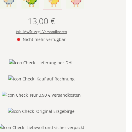
- BLAU -
(Diese Option ist zurzeit nicht verfügbar.)
- GRÜN -
- ORANGE -
(Diese Option ist zurzeit nicht verfügbar.)
- ROT -
(Diese Option ist zurzeit nicht verf
13,00 €
Regulärer Preis:
inkl. MwSt. zzgl. Versandkosten
Nicht mehr verfügbar
Lieferung per DHL
Kauf auf Rechnung
Nur 3,90 € Versandkosten
Original Erzgebirge
Liebevoll und sicher verpackt