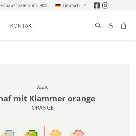
enpauschale nur 3,90€
Deutsch
KONTAKT
35206
haf mit Klammer orange
- ORANGE -