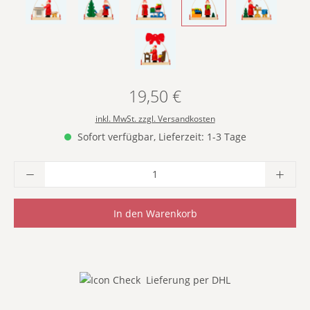
- MIT BÄCKEREI -
- MIT SCHAUKELPFERD -
- MIT SCHLITTEN -
- MIT SPIELZEUGKISTE -
- MIT WERK
- MIT WUNSCHZETTEL -
19,50 €
Regulärer Preis:
inkl. MwSt. zzgl. Versandkosten
Sofort verfügbar, Lieferzeit: 1-3 Tage
Produkt Anzahl: Gib den gewünschten Wer
In den Warenkorb
Lieferung per DHL