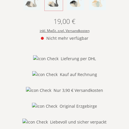
- GRAU MIT SCHWARZER FIEDERUNG -
(Diese Option ist zurzeit nicht verfügbar.)
- SCHWARZ MIT WEIßER FIEDERUNG -
(Diese Option ist zurzeit nicht verfügbar.)
- WEIß MIT SCHWARZER FIE
- WEIß MIT WEI
19,00 €
Regulärer Preis:
inkl. MwSt. zzgl. Versandkosten
Nicht mehr verfügbar
Lieferung per DHL
Kauf auf Rechnung
Nur 3,90 € Versandkosten
Original Erzgebirge
Liebevoll und sicher verpackt