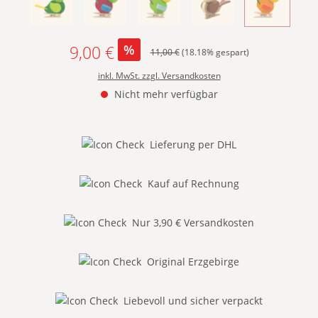
- DUNKELGRÜN MIT HELLGRÜNEN FLÜGELN -
(Diese Option ist zurzeit nicht verfügbar.)
- DUNKELROT MIT BLAUEN FLÜGELN -
(Diese Option ist zurzeit nicht verfügbar.)
- HELLGRÜN MIT BLAUEN FLÜGELN
(Diese Option ist zurzeit nicht verfügbar.
- NATUR MIT BRAUNE
(Diese Option ist zurzeit ni
- ORANGE 
(Diese Option
9,00 €
%
Regulärer Preis:
11,00 €
(18.18% gespart)
Verkaufspreis:
inkl. MwSt. zzgl. Versandkosten
Nicht mehr verfügbar
Lieferung per DHL
Kauf auf Rechnung
Nur 3,90 € Versandkosten
Original Erzgebirge
Liebevoll und sicher verpackt