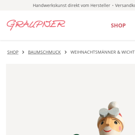
Handwerkskunst direkt vom Hersteller
Versandko
 Hauptinhalt springen
Zur Suche springen
Zur Hauptnavigation springen
SHOP
SHOP
BAUMSCHMUCK
WEIHNACHTSMÄNNER & WICHT
Bildergalerie überspringen