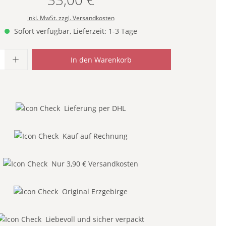
Regulärer Preis:
inkl. MwSt. zzgl. Versandkosten
Sofort verfügbar, Lieferzeit: 1-3 Tage
Anzahl: Gib den gewünschten Wert ein od
In den Warenkorb
Lieferung per DHL
Kauf auf Rechnung
Nur 3,90 € Versandkosten
Original Erzgebirge
Liebevoll und sicher verpackt